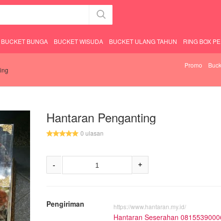
BUCKET BUNGA
BUCKET WISUDA
BUCKET ULANG TAHUN
RING BOX P
Promo
Buck
ing
Hantaran Penganting
0 ulasan
-
+
Pengiriman
https://www.hantaran.my.id/
Hantaran Seserahan 0815539000