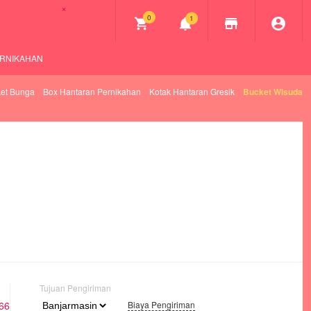
×
0
1
ERNIKAHAN
et Bunga
Box Hantaran Pernikahan
Kotak Hantaran Gresik
Bucket Wisuda
Tujuan Pengiriman
66
Biaya Pengiriman